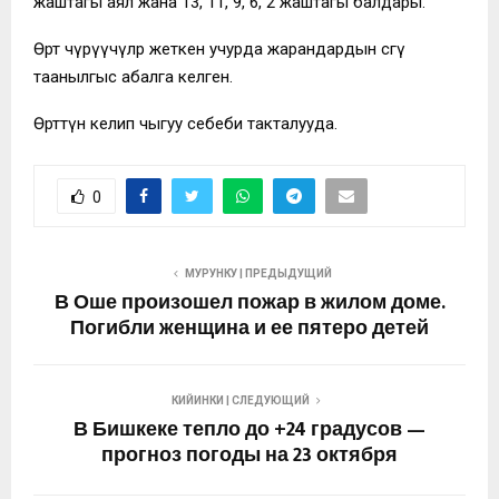
жаштагы аял жана 13, 11, 9, 6, 2 жаштагы балдары.
Өрт өчүрүүчүлөр жеткен учурда жарандардын сөөгү
таанылгыс абалга келген.
Өрттүн келип чыгуу себеби такталууда.
0
МУРУНКУ | ПРЕДЫДУЩИЙ
В Оше произошел пожар в жилом доме.
Погибли женщина и ее пятеро детей
КИЙИНКИ | СЛЕДУЮЩИЙ
В Бишкеке тепло до +24 градусов —
прогноз погоды на 23 октября