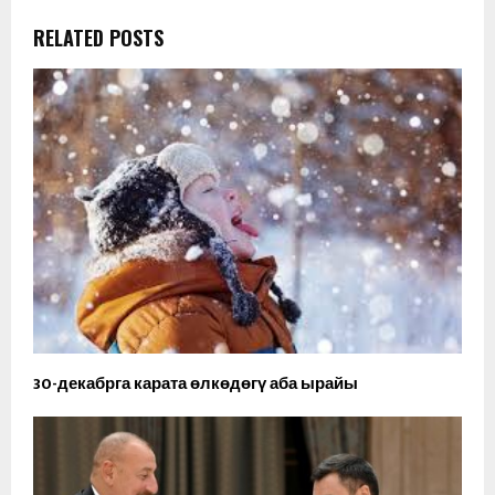
RELATED POSTS
30-декабрга карата өлкөдөгү аба ырайы