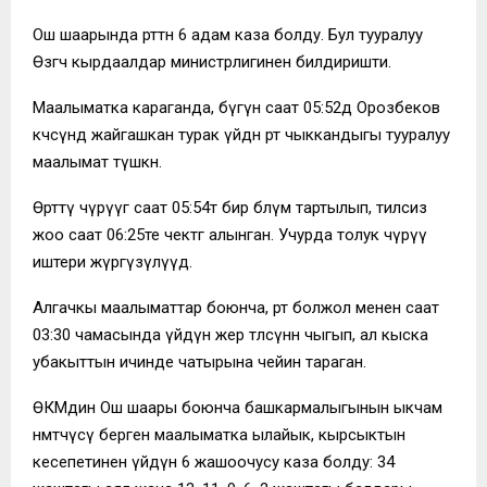
Ош шаарында өрттөн 6 адам каза болду. Бул тууралуу
Өзгөчө кырдаалдар министрлигинен билдиришти.
Маалыматка караганда, бүгүн саат 05:52дө Орозбеков
көчөсүндө жайгашкан турак үйдөн өрт чыккандыгы тууралуу
маалымат түшкөн.
Өрттү өчүрүүгө саат 05:54тө бир бөлүм тартылып, тилсиз
жоо саат 06:25те чектөөгө алынган. Учурда толук өчүрүү
иштери жүргүзүлүүдө.
Алгачкы маалыматтар боюнча, өрт болжол менен саат
03:30 чамасында үйдүн жер төлөсүнөн чыгып, ал кыска
убакыттын ичинде чатырына чейин тараган.
ӨКМдин Ош шаары боюнча башкармалыгынын ыкчам
нөөмөтчүсү берген маалыматка ылайык, кырсыктын
кесепетинен үйдүн 6 жашоочусу каза болду: 34