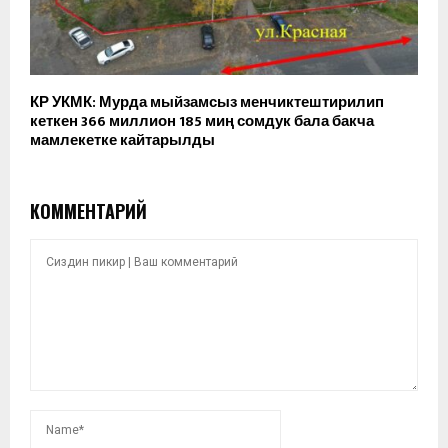
КР УКМК: Мурда мыйзамсыз менчиктештирилип
кеткен 366 миллион 185 миң сомдук бала бакча
мамлекетке кайтарылды
КОММЕНТАРИЙ