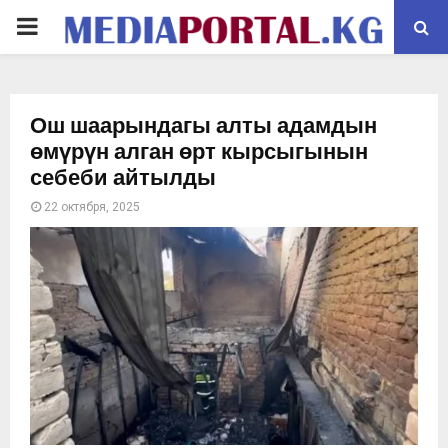
PRIMARY
MENU
Ош шаарындагы алты адамдын
өмүрүн алган өрт кырсыгынын
себеби айтылды
22 октября, 2025