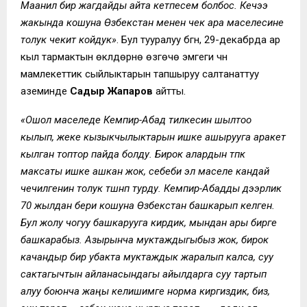
Маанилүү бир жагдайды айта кетпесем болбос. Кечээ
жакында кошуна Өзбекстан менен чек ара маселесине
толук чекит койдук»
. Бул тууралуу бүгүн, 29-декабрда ар
кыл тармактын өкүлдөрүнө өзгөчө эмгеги үчүн
мамлекеттик сыйлыктарын тапшыруу салтанаттуу
аземинде
Садыр Жапаров
айтты.
«Ошол маселеде Кемпир-Абад тилкесин шылтоо
кылып, жеке кызыкчылыктарын ишке ашырууга аракет
кылган топтор пайда болду. Бирок алардын түпкү
максаты ишке ашкан жок, себеби эл маселе кандай
чечилгенин толук түшүнүп турду. Кемпир-Абадды дээрлик
70 жылдан бери кошуна Өзбекстан башкарып келген.
Бул жолу чогуу башкарууга кирдик, мындан ары бирге
башкарабыз. Азырынча муктаждыгыбыз жок, бирок
качандыр бир убакта муктаждык жаралып калса, суу
сактагычтын айланасындагы айылдарга суу тартып
алуу боюнча жаңы келишимге норма киргиздик, биз,