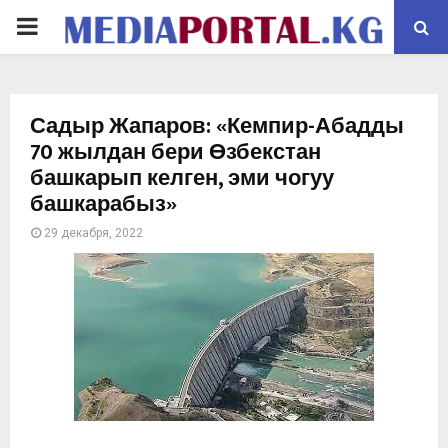
PRIMARY
MENU
Садыр Жапаров: «Кемпир-Абадды
70 жылдан бери Өзбекстан
башкарып келген, эми чогуу
башкарабыз»
29 декабря, 2022