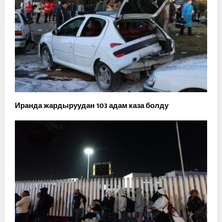
Иранда жардыруудан 103 адам каза болду