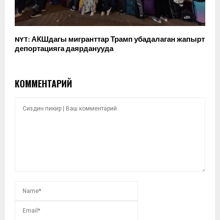
NYT: АКШдагы мигранттар Трамп убадалаган жапырт
депортацияга даярданууда
КОММЕНТАРИЙ