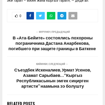
эки тарап – өзбек жана кыргыз тарап», —
деди ал.
0
МУРУНКУ | ПРЕДЫДУЩИЙ
В «Ата-Бейите» состоялись похороны
пограничника Дастана Анарбекова,
погибшего при защите границы в Баткене
КИЙИНКИ | СЛЕДУЮЩИЙ
Съездбек Искеналиев, Урмат Усенов,
Азамат Сарыбаев… “Кыргыз
Республикасынын эмгек сиңирген
артисти” наамына ээ болушту
RELATED POSTS