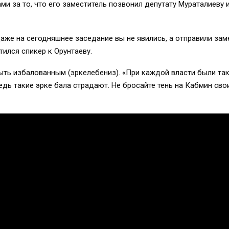
ми за то, что его заместитель позвонил депутату Мураталиеву и
аже на сегодняшнее заседание вы не явились, а отправили зам
ился спикер к Орунтаеву.
ть избалованным (эркелебениз). «При каждой власти были такие
едь такие эрке бала страдают. Не бросайте тень на Кабмин сво