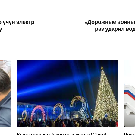
 үчүн электр
«Дорожные войны»
ү
раз ударил во
Кыргызстанцы будут отдыхать с С 1 по 8
През