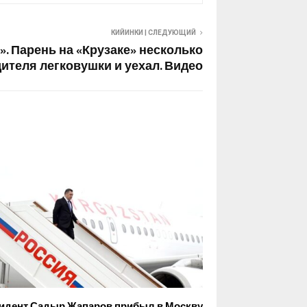
КИЙИНКИ | СЛЕДУЮЩИЙ
. Парень на «Крузаке» несколько
дителя легковушки и уехал. Видео
идент Садыр Жапаров прибыл в Москву