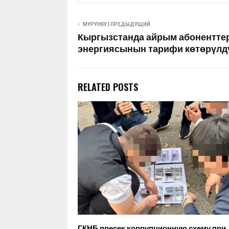
МУРУНКУ | ПРЕДЫДУЩИЙ
Кыргызстанда айрым абоненттер
энергиясынын тарифи көтөрүлд
RELATED POSTS
ГКНБ пресек коррупционную схему при