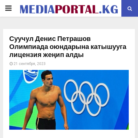
PRIMARY
MENU
Суучул Денис Петрашов
Олимпиада оюндарына катышууга
лицензия жеңип алды
21 сентября, 2023