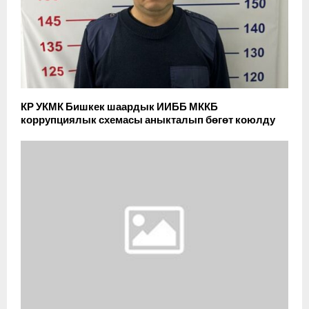
КР УКМК Бишкек шаардык ИИББ МККБ
коррупциялык схемасы аныкталып бөгөт коюлду