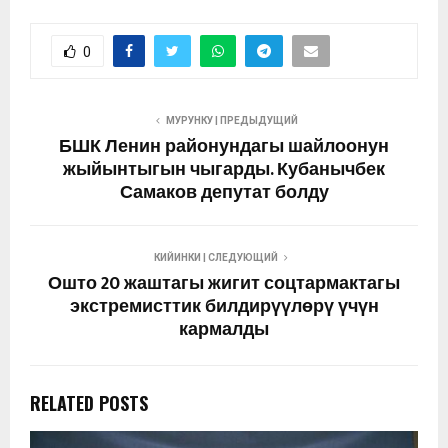
0
МУРУНКУ | ПРЕДЫДУЩИЙ
БШК Ленин районундагы шайлоонун
жыйынтыгын чыгарды. Кубанычбек
Самаков депутат болду
КИЙИНКИ | СЛЕДУЮЩИЙ
Ошто 20 жаштагы жигит соцтармактагы
экстремисттик билдирүүлөрү үчүн
кармалды
RELATED POSTS