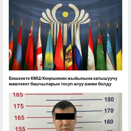
Бишкекте КМШ Кеңешинин жыйынына катышуучу
мамлекет башчыларын тосуп алуу аземи болду