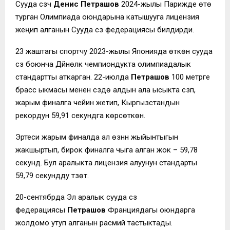
Сууда сүзүүчү
Денис Петрашов
2024-жылы Парижде өтө
турган Олимпиада оюндарына катышууга лицензия
жеңип алганын Сууда сүзүү федерациясы билдирди.
23 жаштагы спортчу 2023-жылы Японияда өткөн сууда
сүзүү боюнча Дүйнөлүк чемпиондукта олимпиадалык
стандартты аткарган. 22-июлда
Петрашов
100 метрге
брасс ыкмасы менен сүзүүдө алдын ала ысыкта сүзүп,
жарым финалга чейин жетип, Кыргызстандын
рекордун 59,91 секундга көрсөткөн.
Эртеси жарым финалда ал өзүнүн жыйынтыгын
жакшыртып, бирок финалга чыга алган жок – 59,78
секунд. Бул аралыкта лицензия алуунун стандарты
59,79 секундду түзөт.
20-сентябрда Эл аралык сууда сүзүү
федерациясы
Петрашов
Франциядагы оюндарга
жолдомо утуп алганын расмий тастыктады.