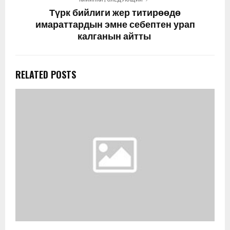
Түрк бийлиги жер титирөөдө
имараттардын эмне себептен урап
калганын айтты
RELATED POSTS