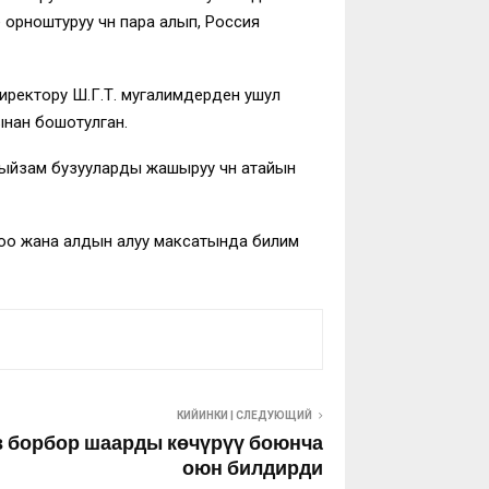
рноштуруу үчүн пара алып, Россия
иректору Ш.Г.Т. мугалимдерден ушул
нан бошотулган.
ыйзам бузууларды жашыруу үчүн атайын
ктоо жана алдын алуу максатында билим
КИЙИНКИ | СЛЕДУЮЩИЙ
 борбор шаарды көчүрүү боюнча
оюн билдирди