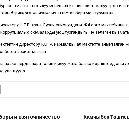
лап акча талап кылуу менен алектенип, системалуу түрдө ишке о
 бүтүрүүчүлөргө мыйзамсыз аттестат берүүнү уюштурушкан.
ректору Н.Г.Р. жана Сузак районундагы №4 орто мектебинин д
коррупциялык схемаларды уюштургандыгы үчүн ээлеген кызматы
ктептин директору Ю.Г.Р. кармалды; ал мектепте аныкталган м
 берүүгө аракет кылган.
з аракеттерди, пара талап кылуу жана башка көрүнүштөрдү аны
дү улантууда.
оборы и взяточничество
Камчыбек Ташиев