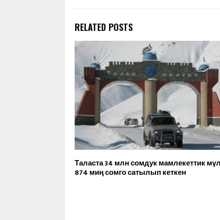
RELATED POSTS
Таласта 34 млн сомдук мамлекеттик мү
874 миң сомго сатылып кеткен