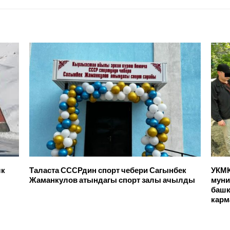
лк
Таласта СССРдин спорт чебери Сагынбек
УКМК
Жаманкулов атындагы спорт залы ачылды
муни
башк
кар