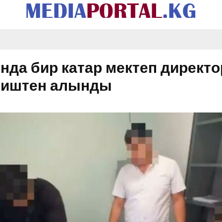
да бир катар мектеп директо
н иштен алынды