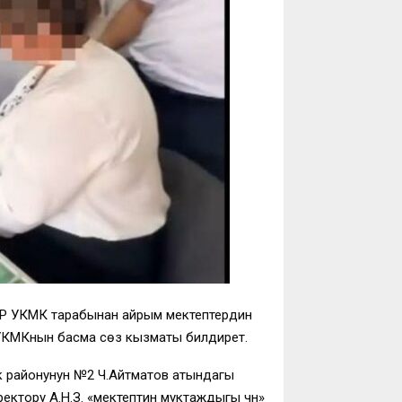
 КР УКМК тарабынан айрым мектептердин
 УКМКнын басма сөз кызматы билдирет.
ак районунун №2 Ч.Айтматов атындагы
ктору А.Н.З. «мектептин муктаждыгы үчүн»