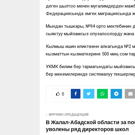
деген шылтоо менен мугалимдерден мажбур
Федерациясында эмгек миграциясында жүргөн
Мындан тышкары, №94 орто мектебинин ди
сыяктуу мыйзамсыз опузалоолорду жана 
Кылмыш ишин иликтөөнүн алкагында №2 ме
кызматтын кызматкерине 500 миң сом пара
УКМК билим берүү тармагындагы мыйзамсы
берүү мекемелеринде системалуу текшерүүлөр
0
МУРУНКУ | ПРЕДЫДУЩИЙ
В Жалал-Абадской области за п
уволены ряд директоров школ