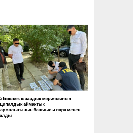
: Бишкек шаардык мэриясынын
ципалдык аймактык
армалыгынын башчысы пара менен
малды