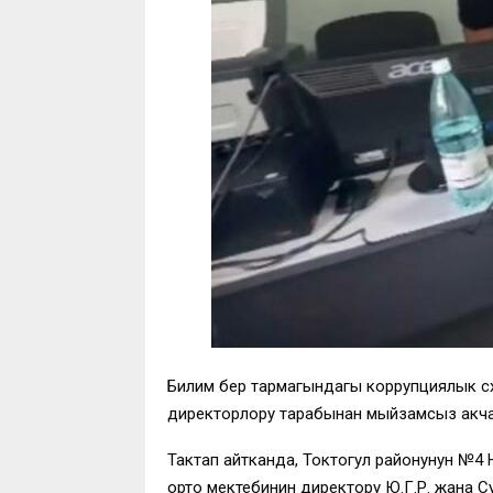
Билим берүү тармагындагы коррупциялык 
директорлору тарабынан мыйзамсыз акча 
Тактап айтканда, Токтогул районунун №4
орто мектебинин директору Ю.Г.Р. жана С