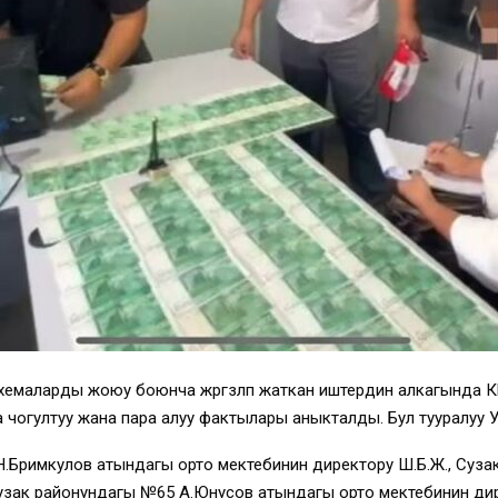
схемаларды жоюу боюнча жүргүзүлүп жаткан иштердин алкагында
чогултуу жана пара алуу фактылары аныкталды. Бул тууралуу
 Н.Бримкулов атындагы орто мектебинин директору Ш.Б.Ж., Суз
узак районундагы №65 А.Юнусов атындагы орто мектебинин дире