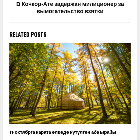
В Кочкор-Ате задержан милиционер за
вымогательство взятки
RELATED POSTS
11-октябрга карата өлкөдө күтүлгөн аба ырайы