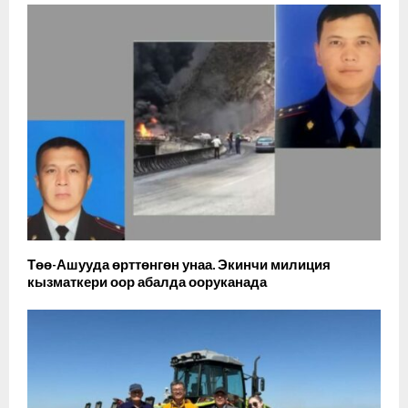
Төө-Ашууда өрттөнгөн унаа. Экинчи милиция
кызматкери оор абалда ооруканада