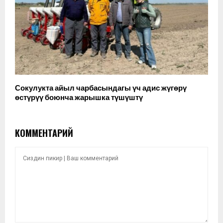
Сокулукта айыл чарбасындагы үч адис жүгөрү
өстүрүү боюнча жарышка түшүштү
КОММЕНТАРИЙ