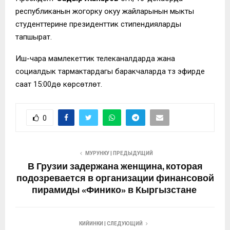
республиканын жогорку окуу жайларынын мыкты
студенттерине президенттик стипендияларды
тапшырат.
Иш-чара мамлекеттик телеканалдарда жана
социалдык тармактардагы баракчаларда түз эфирде
саат 15:00дө көрсөтүлөт.
0
МУРУНКУ | ПРЕДЫДУЩИЙ
В Грузии задержана женщина, которая
подозревается в организации финансовой
пирамиды «Финико» в Кыргызстане
КИЙИНКИ | СЛЕДУЮЩИЙ