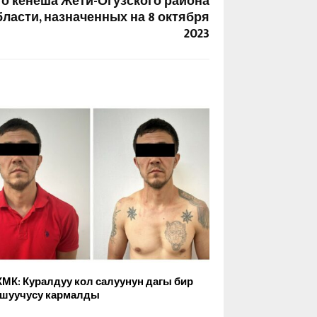
о кенеша Жети-Огузского района
ласти, назначенных на 8 октября
2023
КМК: Куралдуу кол салуунун дагы бир
шуучусу кармалды