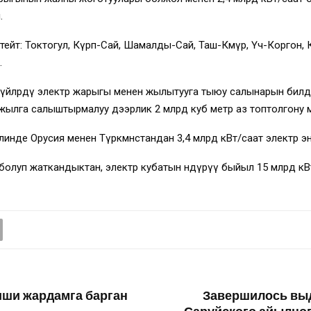
.
тейт: Токтогул, Күрп-Сай, Шамалды-Сай, Таш-Көмүр, Үч-Коргон, К
.
үйлөрдү электр жарыгы менен жылытууга тыюу салынарын билди
н жылга салыштырмалуу дээрлик 2 млрд куб метр аз топтолгону
нде Орусия менен Түркмөнстандан 3,4 млрд кВт/саат электр эн
з болуп жаткандыктан, электр кубатын өндүрүү быйыл 15 млрд 
иши жардамга барган
Завершилось выд