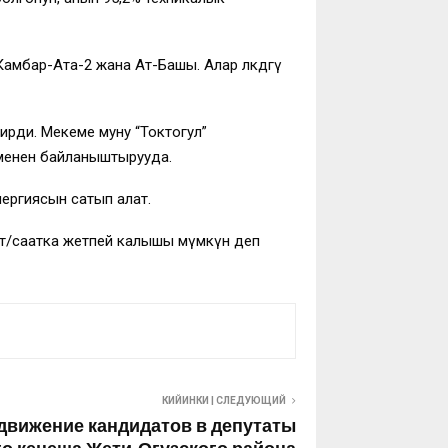
амбар-Ата-2 жана Ат-Башы. Алар өлкөдөгү
рди. Мекеме муну “Токтогул”
 менен байланыштырууда.
ергиясын сатып алат.
кВт/саатка жетпей калышы мүмкүн деп
КИЙИНКИ | СЛЕДУЮЩИЙ
вижение кандидатов в депутаты