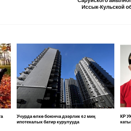
Саруйского айылног
Иссык-Кульской об
та
Учурда өлкө боюнча дээрлик 62 миң
КР У
ипотекалык батир курулууда
каты