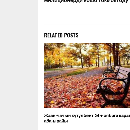
милиционерди кошо токмоктоду
RELATED POSTS
Жаан-чачын күтүлбөйт.24-ноябрга кара
аба-ырайы