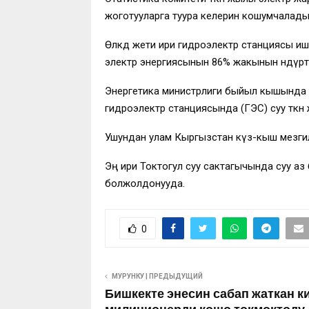
жоготууларга туура келерин кошумчалады
Өлкөдө жети ири гидроэлектр станциясы иш
электр энергиясынын 86% жакынын өндүрөт
Энергетика министрлиги быйыл кышында 
гидроэлектр станциясында (ГЭС) суу өткө
Ушундан улам Кыргызстан күз-кыш мезгили
Эң ири Токтогул суу сактагычында суу а
болжолдонууда.
0
МУРУНКУ | ПРЕДЫДУЩИЙ
Бишкекте энесин сабап жаткан к