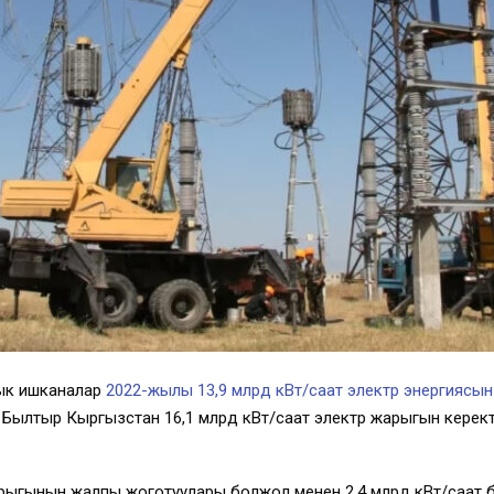
лык ишканалар
2022-жылы 13,9 млрд кВт/саат электр энергиясын 
Былтыр Кыргызстан 16,1 млрд кВт/саат электр жарыгын керекте
арыгынын жалпы жоготуулары болжол менен 2,4 млрд кВт/саат б