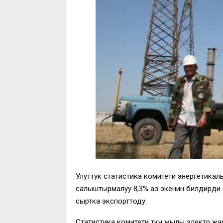
Улуттук статистика комитети энергетика
салыштырмалуу 8,3% аз экенин билдирди. 
сыртка экспорттоду.
Статистика комитети өткөн жылы электр ж