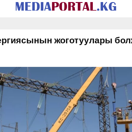
нергиясынын жоготуулары болж