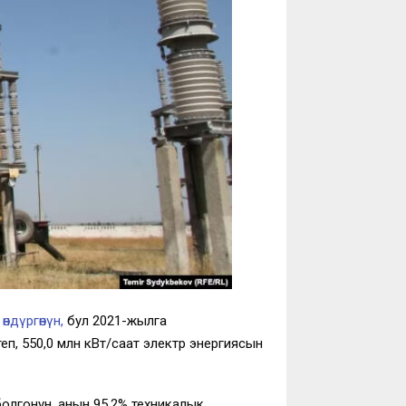
өндүргөнүн,
бул 2021-жылга
п, 550,0 млн кВт/саат электр энергиясын
олгонун, анын 95,2% техникалык