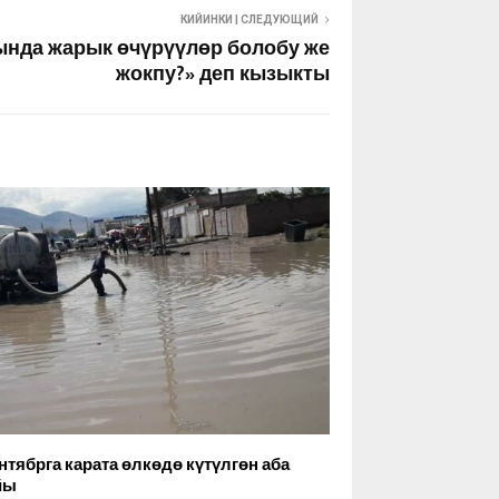
КИЙИНКИ | СЛЕДУЮЩИЙ
ында жарык өчүрүүлөр болобу же
жокпу?» деп кызыкты
ентябрга карата өлкөдө күтүлгөн аба
йы