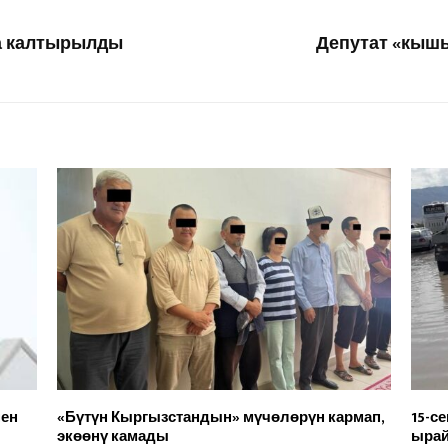
та калтырылды
Депутат «кыш
нен
«Бүтүн Кыргызстандын» мүчөлөрүн кармап,
15-с
экөөнү камады
ыра