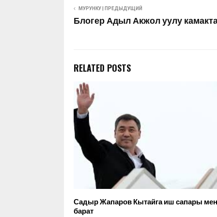
МУРУНКУ | ПРЕДЫДУЩИЙ
Блогер Адыл Акжол уулу камак
RELATED POSTS
Садыр Жапаров Кытайга иш сапары ме
барат