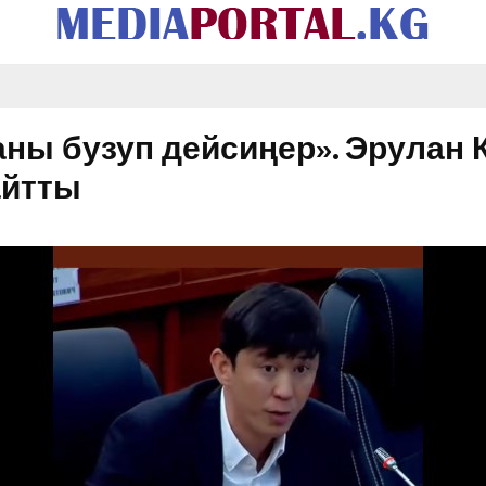
каны бузуп дейсиңер». Эрулан 
айтты