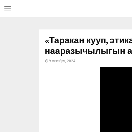
«Таракан кууп, эти
нааразычылыгын 
9 октября, 2024