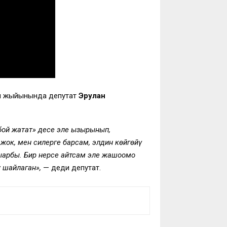
ин жыйынында депутат
Эрулан
лбой жатат» десе эле ызырынып,
жок, мен силерге барсам, элдин көйгөйү
ңарбы. Бир нерсе айтсам эле жашоомо
у шайлаган»,
— деди депутат.