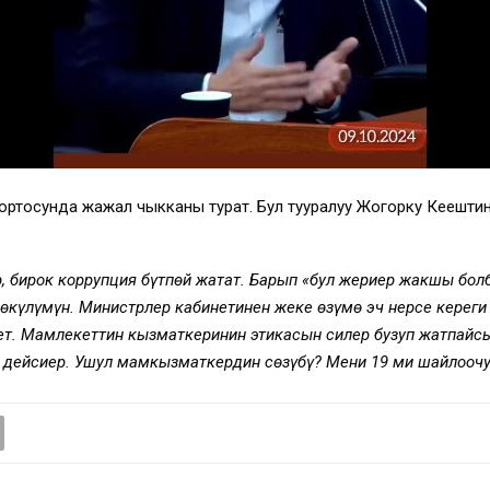
ортосунда жаңжал чыкканы турат. Бул тууралуу Жогорку Кеңешт
, бирок коррупция бүтпөй жатат. Барып «бул жериңер жакшы бо
өкүлүмүн. Министрлер кабинетинен жеке өзүмө эч нерсе кереги 
т. Мамлекеттин кызматкеринин этикасын силер бузуп жатпайсы
ан дейсиңер. Ушул мамкызматкердин сөзүбү? Мени 19 миң шайлооч