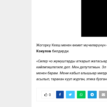
Жогорку Кеңеш менен өкмөт мүчөлөрүнүн 
Кокулов
билдирди.
«Силер чоң жумуштарды аткарып жатасыңар
кийлигишпегиле деп. Мен депутатмын. Эл 
менен барам. Мени кабыл алышыңар милде
асылып, таракан кууп жүргөн, этика бузг
0